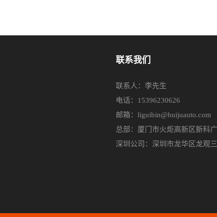
联系我们
联系人：李先生
电话：15396230626
邮箱：liguibin@huijuauto.com
总部：厦门市火炬高新区新科广场
深圳公司：深圳市龙华区龙观三路