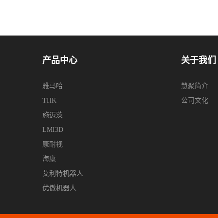
产品中心
关于我们
雅马哈
慧聚简介
THK
公司文化
施迈茨
LMI3D
康耐视
海康
艾利特机器人
优傲机器人