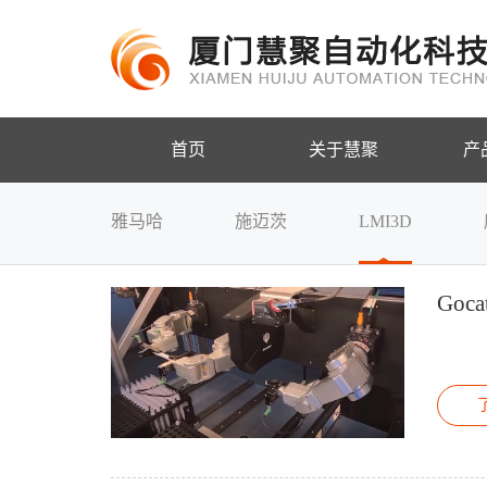
首页
关于慧聚
产
雅马哈
施迈茨
LMI3D
Go