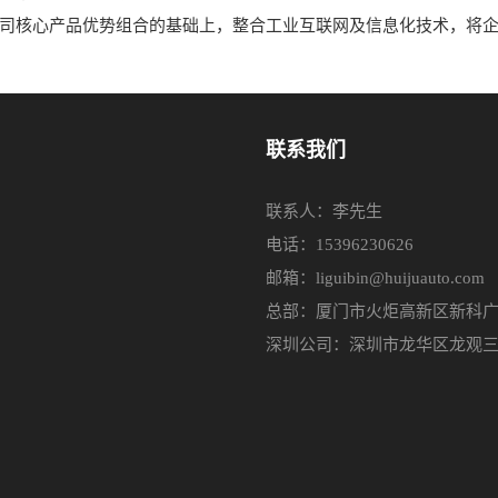
核心产品优势组合的基础上，整合工业互联网及信息化技术，将企业
联系我们
联系人：李先生
电话：15396230626
邮箱：liguibin@huijuauto.com
总部：厦门市火炬高新区新科广场
深圳公司：深圳市龙华区龙观三路