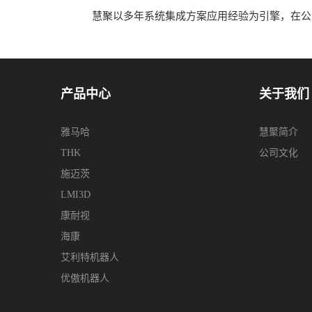
慧聚以多年系统集成方案应用经验为引擎，在公司
产品中心
关于我们
雅马哈
慧聚简介
THK
公司文化
施迈茨
LMI3D
康耐视
海康
艾利特机器人
优傲机器人